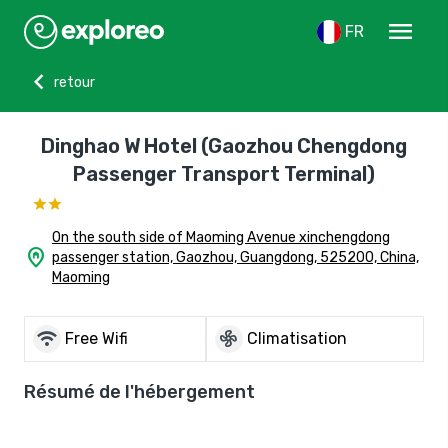
menu
FR
chevron_left
retour
Dinghao W Hotel (Gaozhou Chengdong
Passenger Transport Terminal)
On the south side of Maoming Avenue xinchengdong
home_pin
passenger station, Gaozhou, Guangdong, 525200, China,
Maoming
wifi
mode_fan
Free Wifi
Climatisation
Résumé de l'hébergement