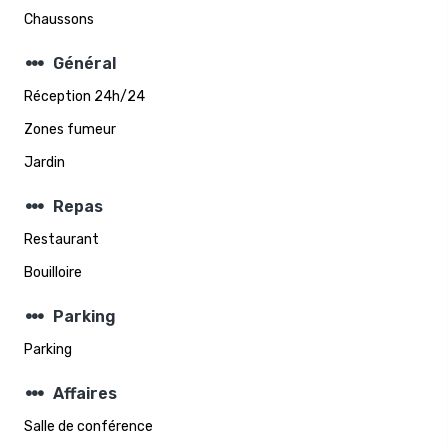
Chaussons
steppers
Général
Réception 24h/24
Zones fumeur
Jardin
steppers
Repas
Restaurant
Bouilloire
steppers
Parking
Parking
steppers
Affaires
Salle de conférence