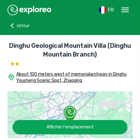
menu
FR
chevron_left
retour
Dinghu Geological Mountain Villa (Dinghu
Mountain Branch)
About 100 meters west of memorialarchway in Dinghu
home_pin
Yousheng Scenic Spot, Zhaoqing
Afficher l'emplacement