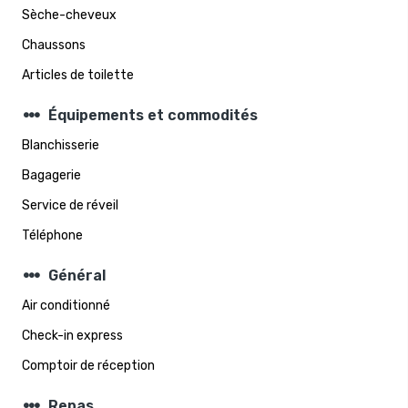
Sèche-cheveux
Chaussons
Articles de toilette
steppers
Équipements et commodités
Blanchisserie
Bagagerie
Service de réveil
Téléphone
steppers
Général
Air conditionné
Check-in express
Comptoir de réception
steppers
Repas