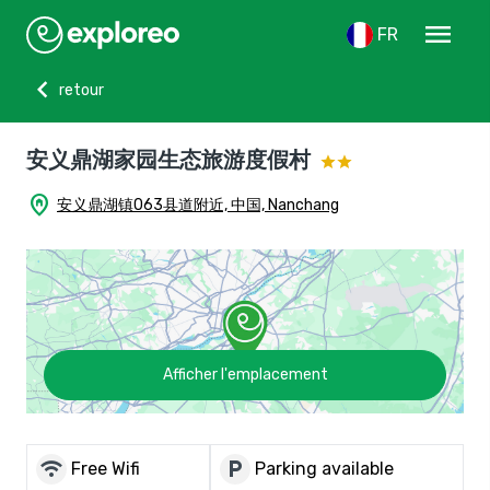
menu
FR
chevron_left
retour
安义鼎湖家园生态旅游度假村
home_pin
安义鼎湖镇063县道附近, 中国, Nanchang
Afficher l'emplacement
wifi
local_parking
Free Wifi
Parking available