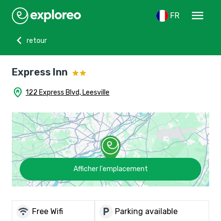
menu
FR
chevron_left
retour
Express Inn
home_pin
122 Express Blvd, Leesville
Afficher l'emplacement
wifi
local_parking
Free Wifi
Parking available