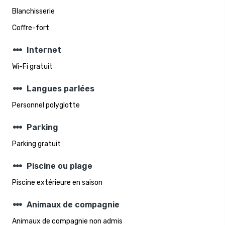
Blanchisserie
Coffre-fort
steppers
Internet
Wi-Fi gratuit
steppers
Langues parlées
Personnel polyglotte
steppers
Parking
Parking gratuit
steppers
Piscine ou plage
Piscine extérieure en saison
steppers
Animaux de compagnie
Animaux de compagnie non admis