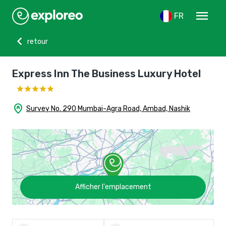
menu
FR
chevron_left
retour
Express Inn The Business Luxury Hotel
home_pin
Survey No. 290 Mumbai-Agra Road, Ambad, Nashik
Afficher l'emplacement