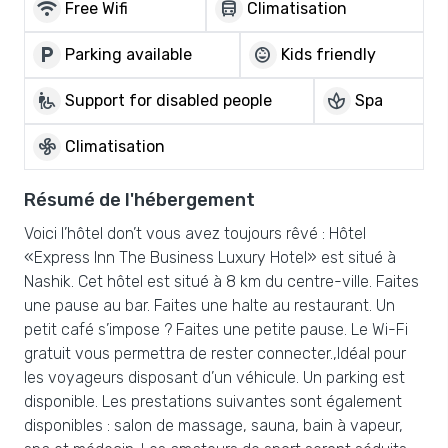
wifi
directions_bus
Free Wifi
Climatisation
local_parking
child_care
Parking available
Kids friendly
wheelchair_pickup
spa
Support for disabled people
Spa
mode_fan
Climatisation
Résumé de l'hébergement
Voici l’hôtel don’t vous avez toujours rêvé : Hôtel
«Express Inn The Business Luxury Hotel» est situé à
Nashik. Cet hôtel est situé à 8 km du centre-ville. Faites
une pause au bar. Faites une halte au restaurant. Un
petit café s’impose ? Faites une petite pause. Le Wi-Fi
gratuit vous permettra de rester connecter.,Idéal pour
les voyageurs disposant d’un véhicule. Un parking est
disponible. Les prestations suivantes sont également
disponibles : salon de massage, sauna, bain à vapeur,