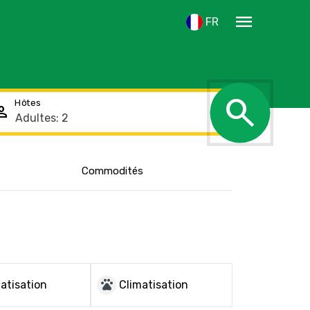
menu
FR
search
Hôtes
rson
Afficher
Commodités
l'emplacement
pets
atisation
Climatisation