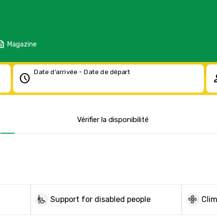
eed
Magazine
Date d'arrivée - Date de départ
schedule
pe
Vérifier la disponibilité
wheelchair_pickup
mode_fan
Support for disabled people
Clim