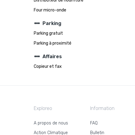
Distributeur de nourriture
Four micro-onde
steppers
Parking
Parking gratuit
Parking à proximité
steppers
Affaires
Copieur et fax
Exploreo
Information
A propos de nous
FAQ
Action Climatique
Bulletin