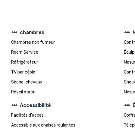
steppers
steppers
chambres
Chambres non fumeur
Contr
Room Service
Équip
Réfrigérateur
Mesur
TV par câble
Contr
Sèche-cheveux
Check
Réveil matin
Mesur
steppers
steppers
Accessibilité
Facilités d'accès
Coffr
Accessible aux chaises roulantes
Télép