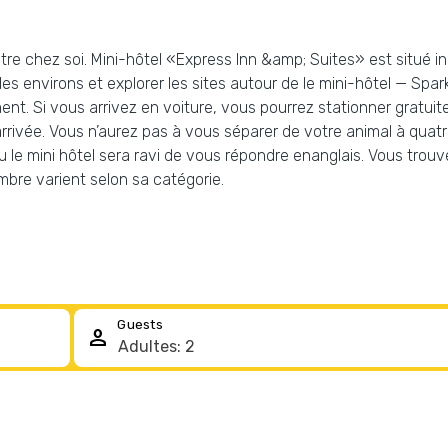
tre chez soi. Mini-hôtel «Express Inn &amp; Suites» est situé in
es environs et explorer les sites autour de le mini-hôtel — Spa
ent. Si vous arrivez en voiture, vous pourrez stationner gratui
ivée. Vous n’aurez pas à vous séparer de votre animal à quatre
 du le mini hôtel sera ravi de vous répondre enanglais. Vous tr
mbre varient selon sa catégorie.
Guests
person