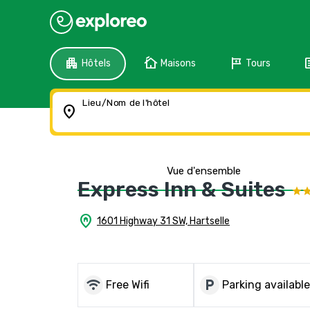
apartment
cottage
tour
f
Hôtels
Maisons
Tours
Lieu/Nom de l'hôtel
location_on
Vue d'ensemble
Express Inn & Suites
home_pin
1601 Highway 31 SW, Hartselle
wifi
local_parking
Free Wifi
Parking available