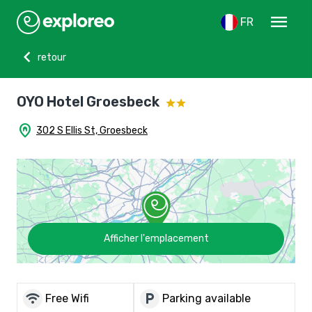
menu
FR
chevron_left
retour
OYO Hotel Groesbeck
home_pin
302 S Ellis St, Groesbeck
Afficher l'emplacement
wifi
local_parking
Free Wifi
Parking available