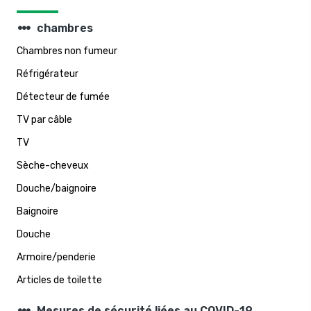
steppers
chambres
Chambres non fumeur
Réfrigérateur
Détecteur de fumée
TV par câble
TV
Sèche-cheveux
Douche/baignoire
Baignoire
Douche
Armoire/penderie
Articles de toilette
Mesures de sécurité liées au COVID-19