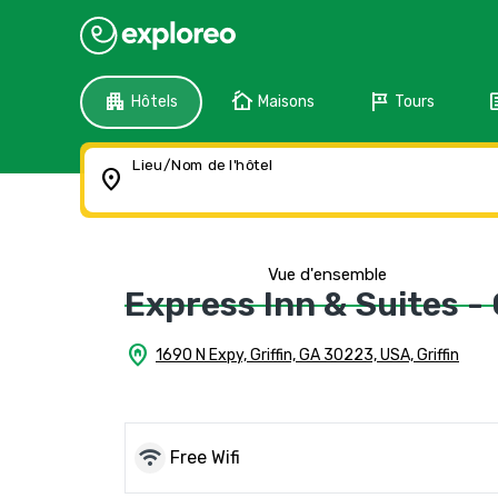
apartment
cottage
tour
f
Hôtels
Maisons
Tours
Lieu/Nom de l'hôtel
location_on
Vue d'ensemble
Express Inn & Suites - 
home_pin
1690 N Expy, Griffin, GA 30223, USA, Griffin
wifi
Free Wifi