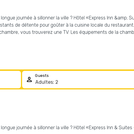
gue journée à sillonner la ville ? Hôtel «Express Inn &amp; Suite
nstants de détente pour goûter à la cuisine locale du restaurant
e chambre, vous trouverez une TV. Les équipements de la chambr
Guests
person
gue journée à sillonner la ville ? Hôtel «Express Inn & Suites - G