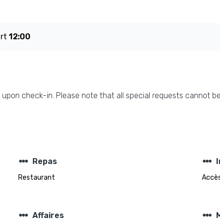
art
12:00
upon check-in. Please note that all special requests cannot be
steppers
steppers
Repas
Restaurant
Accès
steppers
steppers
Affaires