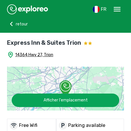
menu
FR
chevron_left
retour
Express Inn & Suites Trion
home_pin
14364 Hwy 27, Trion
Afficher l'emplacement
wifi
local_parking
Free Wifi
Parking available