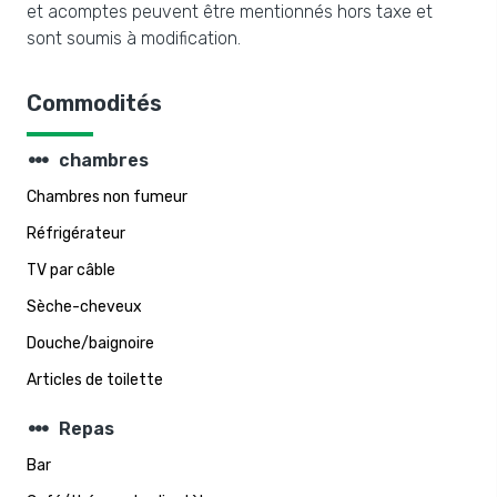
et acomptes peuvent être mentionnés hors taxe et
sont soumis à modification.
Commodités
steppers
chambres
Chambres non fumeur
Réfrigérateur
TV par câble
Sèche-cheveux
Douche/baignoire
Articles de toilette
steppers
Repas
Bar