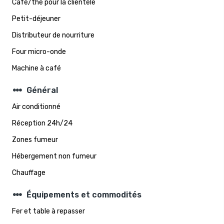
Café/thé pour la clientèle
Petit-déjeuner
Distributeur de nourriture
Four micro-onde
Machine à café
steppers
Général
Air conditionné
Réception 24h/24
Zones fumeur
Hébergement non fumeur
Chauffage
steppers
Équipements et commodités
Fer et table à repasser