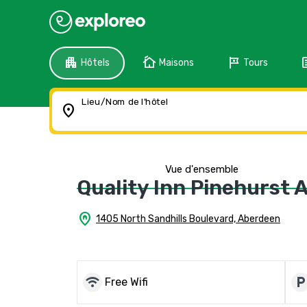
apartment
cottage
tour
f
Hôtels
Maisons
Tours
Lieu/Nom de l'hôtel
location_on
Vue d'ensemble
Quality Inn Pinehurst 
home_pin
1405 North Sandhills Boulevard, Aberdeen
wifi
local_parkin
Free Wifi