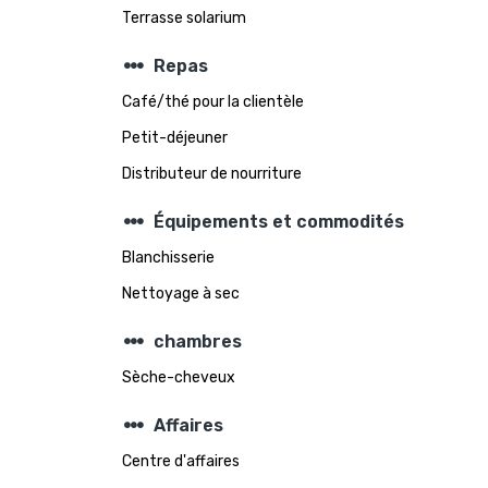
Terrasse solarium
steppers
Repas
Café/thé pour la clientèle
Petit-déjeuner
Distributeur de nourriture
steppers
Équipements et commodités
Blanchisserie
Nettoyage à sec
steppers
chambres
Sèche-cheveux
steppers
Affaires
Centre d'affaires