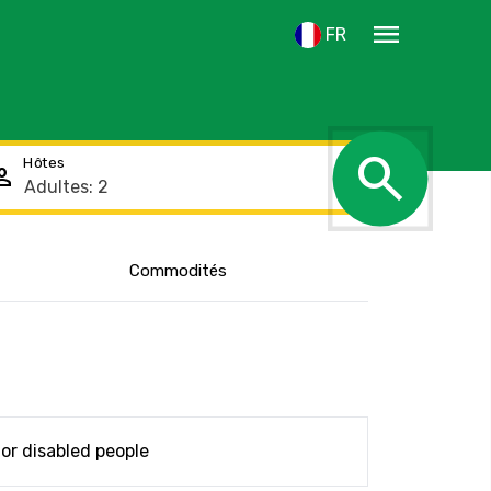
menu
FR
search
Hôtes
rson
Afficher
Commodités
l'emplacement
or disabled people