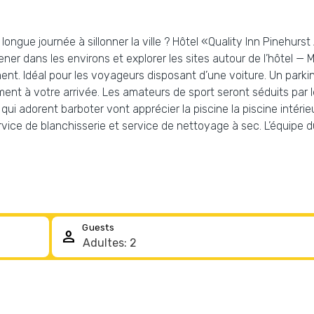
ngue journée à sillonner la ville ? Hôtel «Quality Inn Pinehurst
er dans les environs et explorer les sites autour de l’hôtel —
nt. Idéal pour les voyageurs disposant d’une voiture. Un parkin
ent à votre arrivée. Les amateurs de sport seront séduits par 
 adorent barboter vont apprécier la piscine la piscine intérieur
ervice de blanchisserie et service de nettoyage à sec. L’équipe d
Guests
person