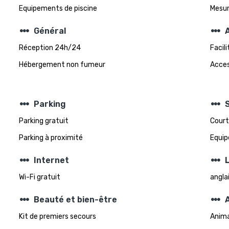
Equipements de piscine
Mesur
steppers
steppers
Général
A
Réception 24h/24
Facil
Hébergement non fumeur
Acces
steppers
steppers
Parking
Parking gratuit
Court
Parking à proximité
Equip
steppers
steppers
Internet
Wi-Fi gratuit
angla
steppers
steppers
Beauté et bien-être
Kit de premiers secours
Anima