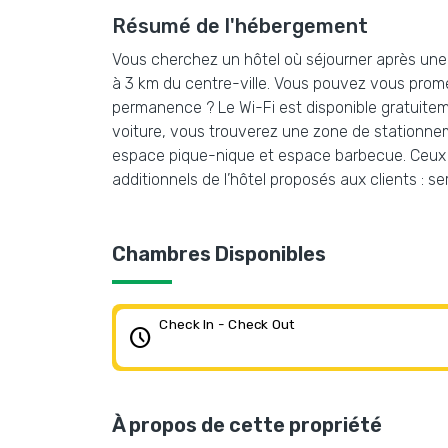
Résumé de l'hébergement
Vous cherchez un hôtel où séjourner après une lo
à 3 km du centre-ville. Vous pouvez vous promen
permanence ? Le Wi-Fi est disponible gratuiteme
voiture, vous trouverez une zone de stationnem
espace pique-nique et espace barbecue. Ceux qui
additionnels de l’hôtel proposés aux clients : s
Chambres Disponibles
Check In - Check Out
schedule
À propos de cette propriété