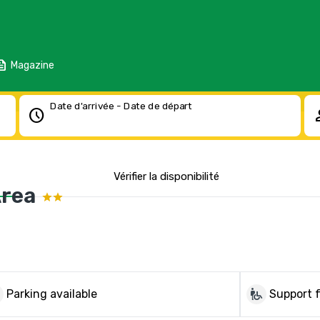
eed
Magazine
Date d'arrivée - Date de départ
schedule
pe
Vérifier la disponibilité
Area
g
wheelchair_pickup
Parking available
Support f