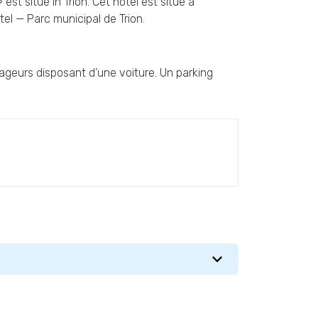
st situé in Trion. Cet hôtel est situé à
el — Parc municipal de Trion.
yageurs disposant d’une voiture. Un parking