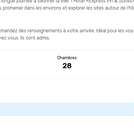
ngue journée à sillonner la ville ? Hôtel «Express Inn & Suites» e
promener dans les environs et explorer les sites autour de l’hôt
Demandez des renseignements à votre arrivée. Idéal pour les vo
ec vous. Ils sont admis.
Chambres
28