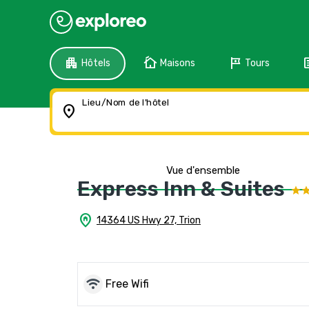
apartment
cottage
tour
f
Hôtels
Maisons
Tours
Lieu/Nom de l'hôtel
location_on
Vue d'ensemble
Express Inn & Suites
home_pin
14364 US Hwy 27, Trion
wifi
Free Wifi