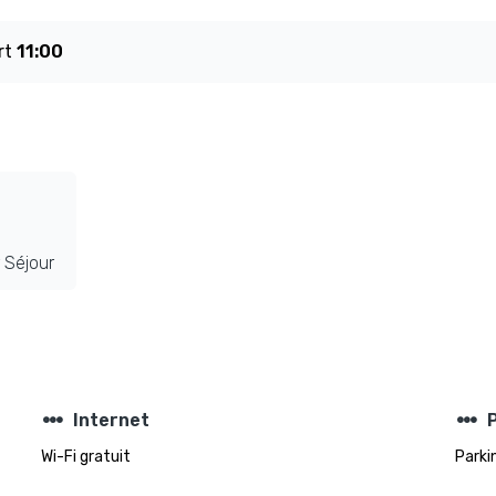
rt
11:00
 Séjour
steppers
steppers
Internet
Wi-Fi gratuit
Parki