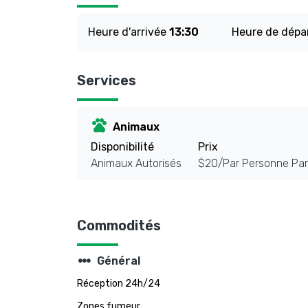
Heure d'arrivée
13:30
Heure de dépa
Services
pets
Animaux
Disponibilité
Prix
Animaux Autorisés
$20/Par Personne Par
Commodités
steppers
Général
Réception 24h/24
Zones fumeur