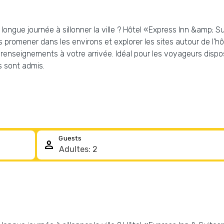
ngue journée à sillonner la ville ? Hôtel «Express Inn &amp; Suit
promener dans les environs et explorer les sites autour de l’hôt
enseignements à votre arrivée. Idéal pour les voyageurs dispos
s sont admis.
Guests
person