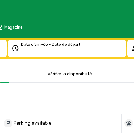
eed
Magazine
Date d'arrivée - Date de départ
schedule
pe
Vérifier la disponibilité
local_parking
pets
Parking available