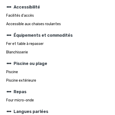
steppers
Accessibilité
Facilités d'accès
Accessible aux chaises roulantes
steppers
Équipements et commodités
Fer et table à repasser
Blanchisserie
steppers
Piscine ou plage
Piscine
Piscine extérieure
steppers
Repas
Four micro-onde
steppers
Langues parlées