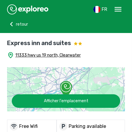
menu
FR
chevron_left
retour
Express inn and suites
home_pin
11333 hwy us 19 north, Clearwater
Afficher l'emplacement
wifi
local_parking
Free Wifi
Parking available