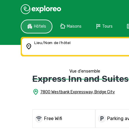
apartment
cottage
tour
f
Hôtels
Maisons
Tours
Lieu/Nom de l'hôtel
location_on
Vue d'ensemble
Express Inn and Suites
home_pin
7800 Westbank Expressway, Bridge City
wifi
local_parking
Free Wifi
Parking av