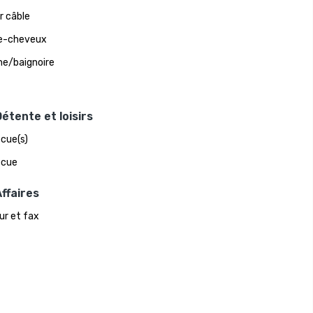
r câble
e-cheveux
e/baignoire
étente et loisirs
cue(s)
ecue
ffaires
ur et fax