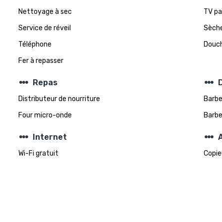
Nettoyage à sec
TV pa
Service de réveil
Sèch
Téléphone
Douch
Fer à repasser
steppers
steppers
Repas
D
Distributeur de nourriture
Barbe
Four micro-onde
Barb
steppers
steppers
Internet
A
Wi-Fi gratuit
Copie