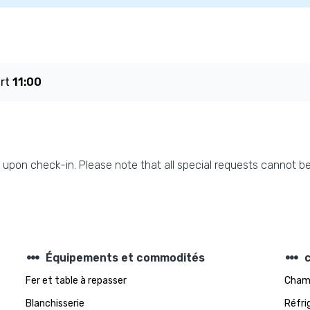
art
11:00
upon check-in. Please note that all special requests cannot be
steppers
steppers
Équipements et commodités
Fer et table à repasser
Cham
Blanchisserie
Réfri