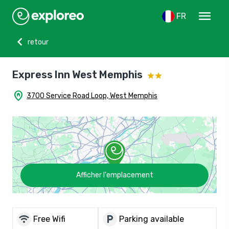
menu
FR
chevron_left
retour
Express Inn West Memphis
home_pin
3700 Service Road Loop, West Memphis
Afficher l'emplacement
wifi
local_parking
Free Wifi
Parking available