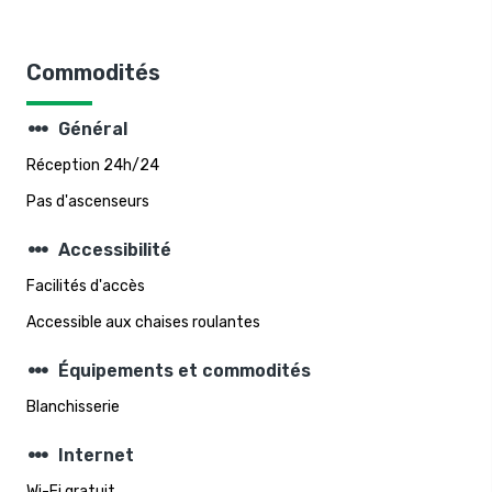
Commodités
steppers
Général
Réception 24h/24
Pas d'ascenseurs
steppers
Accessibilité
Facilités d'accès
Accessible aux chaises roulantes
steppers
Équipements et commodités
Blanchisserie
steppers
Internet
Wi-Fi gratuit