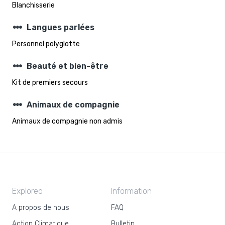
Blanchisserie
steppers
Langues parlées
Personnel polyglotte
steppers
Beauté et bien-être
Kit de premiers secours
steppers
Animaux de compagnie
Animaux de compagnie non admis
Exploreo
Information
A propos de nous
FAQ
Action Climatique
Bulletin