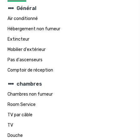
steppers
Général
Air conditionné
Hébergement non fumeur
Extincteur
Mobilier d'extérieur
Pas d'ascenseurs
Comptoir de réception
steppers
chambres
Chambres non fumeur
Room Service
TV par câble
TV
Douche