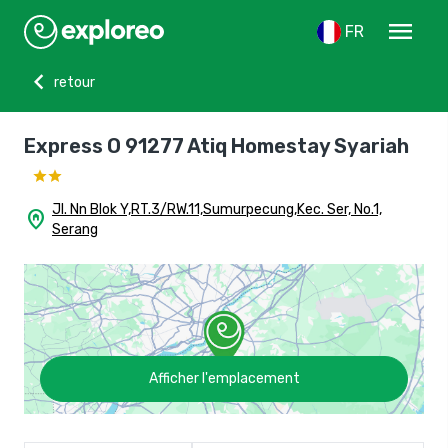
menu
FR
chevron_left
retour
Express O 91277 Atiq Homestay Syariah
Jl. Nn Blok Y,RT.3/RW.11,Sumurpecung,Kec. Ser, No.1,
home_pin
Serang
Afficher l'emplacement