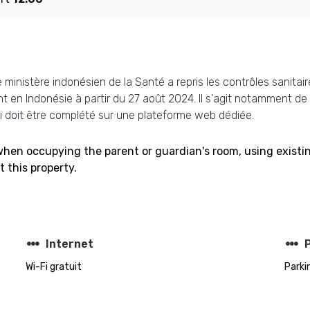
e ministère indonésien de la Santé a repris les contrôles sanita
t en Indonésie à partir du 27 août 2024. Il s'agit notamment de 
 doit être complété sur une plateforme web dédiée.
 when occupying the parent or guardian's room, using existi
 this property.
steppers
steppers
Internet
Wi-Fi gratuit
Parki