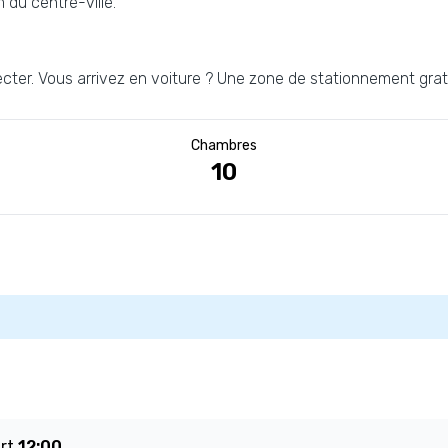
 du centre-ville.
cter. Vous arrivez en voiture ? Une zone de stationnement gratu
Chambres
10
art
12:00