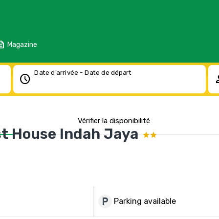
eed
Magazine
Date d'arrivée - Date de départ
schedule
pe
Vérifier la disponibilité
t House Indah Jaya
local_parking
Parking available