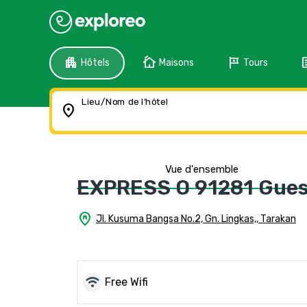
apartment
cottage
tour
f
Hôtels
Maisons
Tours
Lieu/Nom de l'hôtel
location_on
Vue d'ensemble
EXPRESS O 91281 Gues
home_pin
Jl. Kusuma Bangsa No.2, Gn. Lingkas,, Tarakan
wifi
Free Wifi