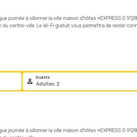
ongue journée à sillonner la ville maison d’hôtes «EXPRESS O 91
 du centre-ville. Le Wi-Fi gratuit vous permettra de rester con
Guests
person
ongue journée à sillonner la ville maison d’hôtes «EXPRESS O 91