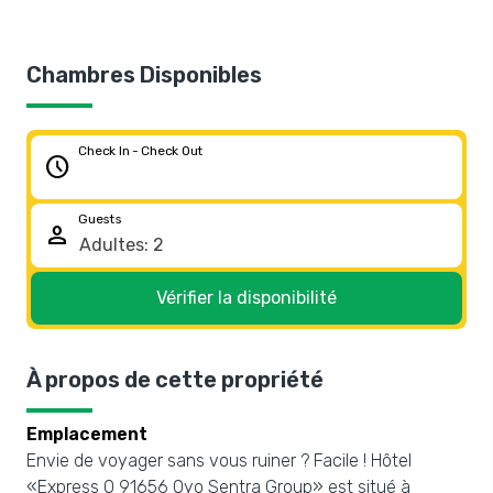
Chambres Disponibles
Check In - Check Out
schedule
Guests
person
Vérifier la disponibilité
À propos de cette propriété
Emplacement
Envie de voyager sans vous ruiner ? Facile ! Hôtel
«Express O 91656 Oyo Sentra Group» est situé à