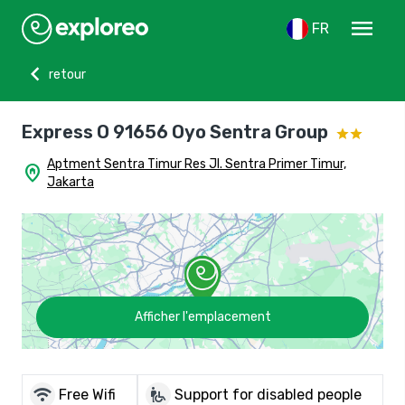
menu
FR
chevron_left
retour
Express O 91656 Oyo Sentra Group
Aptment Sentra Timur Res Jl. Sentra Primer Timur,
home_pin
Jakarta
Afficher l'emplacement
wifi
wheelchair_pickup
Free Wifi
Support for disabled people