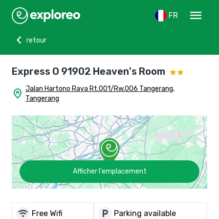
menu
FR
chevron_left
retour
Express O 91902 Heaven's Room
Jalan Hartono Raya Rt.001/Rw.006 Tangerang,
home_pin
Tangerang
Afficher l'emplacement
wifi
local_parking
Free Wifi
Parking available