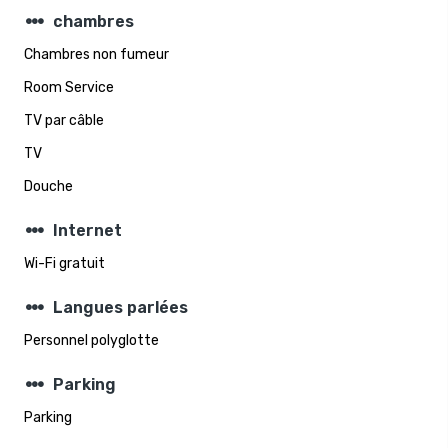
steppers
chambres
Chambres non fumeur
Room Service
TV par câble
TV
Douche
steppers
Internet
Wi-Fi gratuit
steppers
Langues parlées
Personnel polyglotte
steppers
Parking
Parking