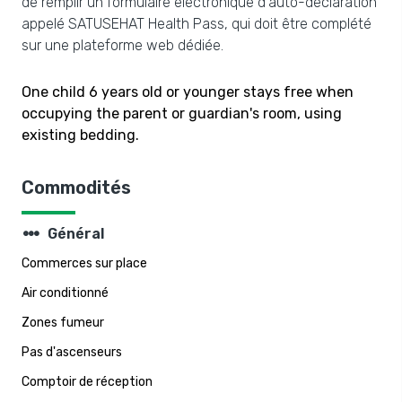
de remplir un formulaire électronique d'auto-déclaration
appelé SATUSEHAT Health Pass, qui doit être complété
sur une plateforme web dédiée.
One child 6 years old or younger stays free when
occupying the parent or guardian's room, using
existing bedding.
Commodités
steppers
Général
Commerces sur place
Air conditionné
Zones fumeur
Pas d'ascenseurs
Comptoir de réception