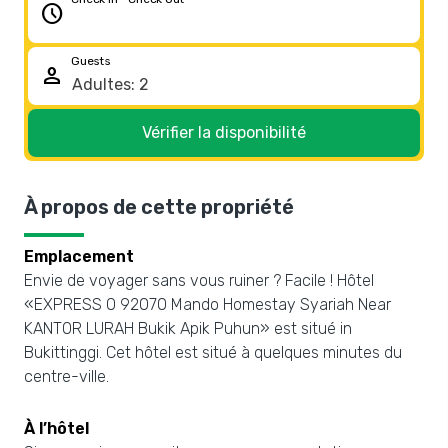
schedule
Guests
person
Vérifier la disponibilité
À propos de cette propriété
Emplacement
Envie de voyager sans vous ruiner ? Facile ! Hôtel
«EXPRESS O 92070 Mando Homestay Syariah Near
KANTOR LURAH Bukik Apik Puhun» est situé in
Bukittinggi. Cet hôtel est situé à quelques minutes du
centre-ville.
À l’hôtel