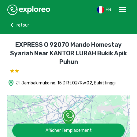
menu
FR
chevron_left
retour
EXPRESS O 92070 Mando Homestay
Syariah Near KANTOR LURAH Bukik Apik
Puhun
home_pin
Jl. Jambak muko no. 15 D Rt.02/Rw.02, Bukittinggi
Afficher l'emplacement