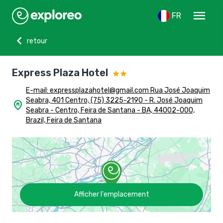
menu
FR
chevron_left
retour
Express Plaza Hotel
E-mail:
expressplazahotel@gmail.com
Rua José Joaquim
Seabra, 401 Centro, (75) 3225-2190 - R. José Joaquim
home_pin
Seabra - Centro, Feira de Santana - BA, 44002-000,
Brazil, Feira de Santana
Afficher l'emplacement