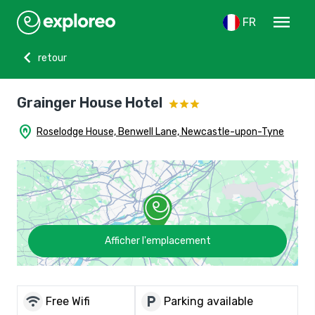
menu
FR
chevron_left
retour
Grainger House Hotel
home_pin
Roselodge House, Benwell Lane, Newcastle-upon-Tyne
Afficher l'emplacement
wifi
local_parking
Free Wifi
Parking available