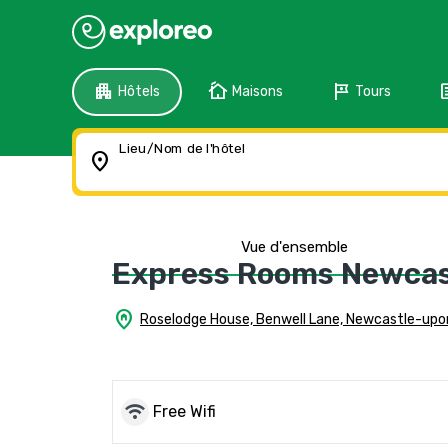
apartment
cottage
tour
f
Hôtels
Maisons
Tours
Lieu/Nom de l'hôtel
location_on
Vue d'ensemble
Express Rooms Newcas
home_pin
Roselodge House, Benwell Lane, Newcastle-up
wifi
Free Wifi