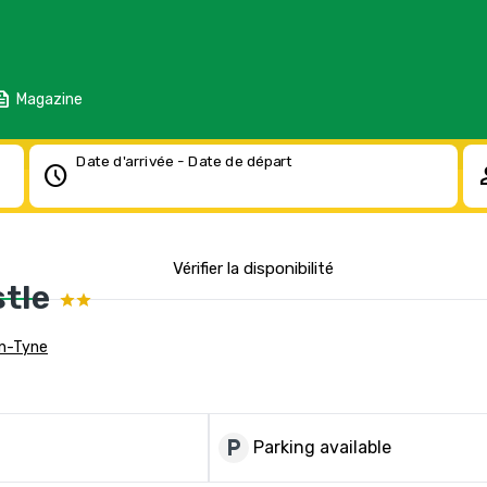
eed
Magazine
Date d'arrivée - Date de départ
schedule
pe
Vérifier la disponibilité
tle
on-Tyne
local_parking
Parking available