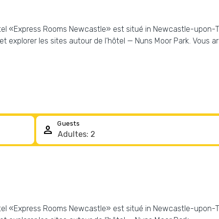
ôtel «Express Rooms Newcastle» est situé in Newcastle-upon-Tyn
 explorer les sites autour de l’hôtel — Nuns Moor Park. Vous a
Guests
person
ôtel «Express Rooms Newcastle» est situé in Newcastle-upon-Tyn