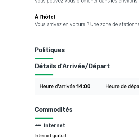
Vous pouvez vous promener dans les environs et
À l’hôtel
Vous arrivez en voiture ? Une zone de stationne
Politiques
Détails d'Arrivée/Départ
Heure d'arrivée
14:00
Heure de dép
Commodités
steppers
Internet
Internet gratuit