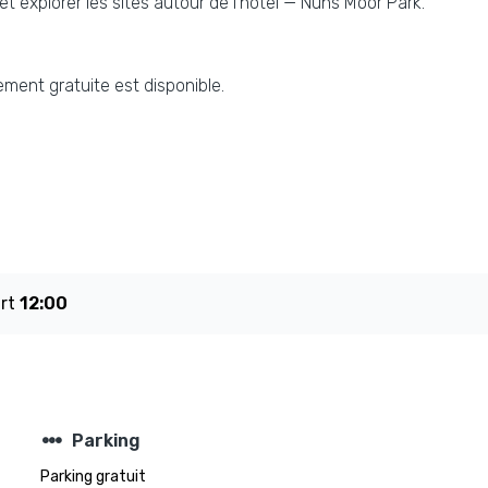
 explorer les sites autour de l’hôtel — Nuns Moor Park.
ment gratuite est disponible.
art
12:00
steppers
Parking
Parking gratuit