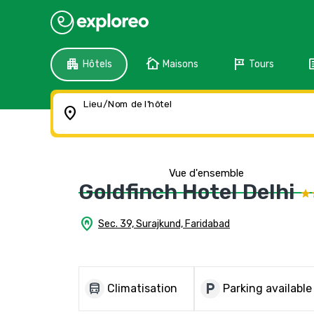
apartment
cottage
tour
f
Hôtels
Maisons
Tours
Lieu/Nom de l'hôtel
location_on
Vue d'ensemble
Goldfinch Hotel Delhi
home_pin
Sec. 39, Surajkund, Faridabad
directions_bus
local_parking
Climatisation
Parking available