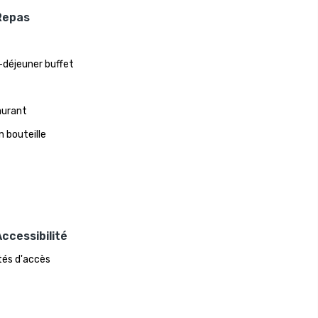
Repas
-déjeuner buffet
aurant
n bouteille
ccessibilité
ités d'accès