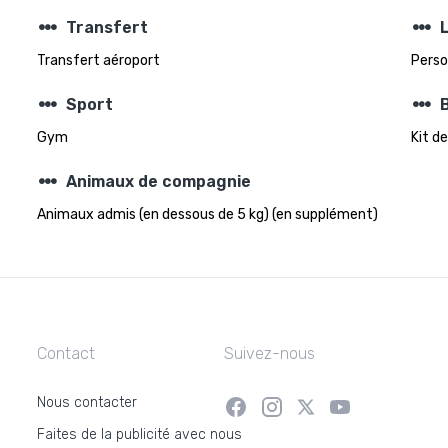
steppers
steppers
Transfert
Transfert aéroport
Perso
steppers
steppers
Sport
Gym
Kit d
steppers
Animaux de compagnie
Animaux admis (en dessous de 5 kg) (en supplément)
Contact
Suivez-nous
Nous contacter
Faites de la publicité avec nous