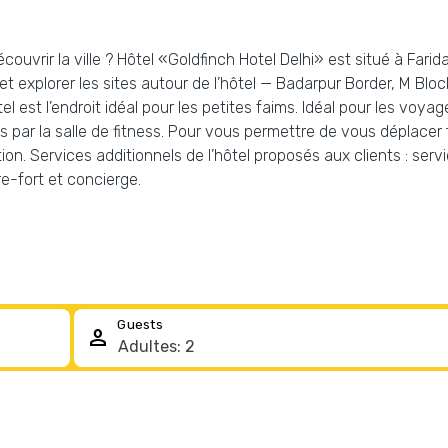
couvrir la ville ? Hôtel «Goldfinch Hotel Delhi» est situé à Farid
explorer les sites autour de l’hôtel — Badarpur Border, M Block
tel est l’endroit idéal pour les petites faims. Idéal pour les voy
 par la salle de fitness. Pour vous permettre de vous déplacer f
tion. Services additionnels de l’hôtel proposés aux clients : ser
e-fort et concierge.
Guests
person