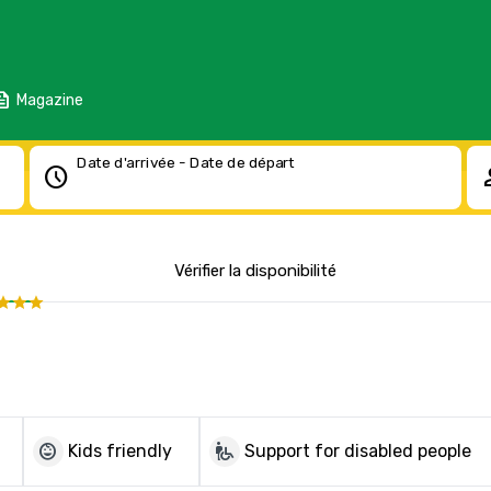
eed
Magazine
Date d'arrivée - Date de départ
schedule
pe
Vérifier la disponibilité
child_care
wheelchair_pickup
Kids friendly
Support for disabled people