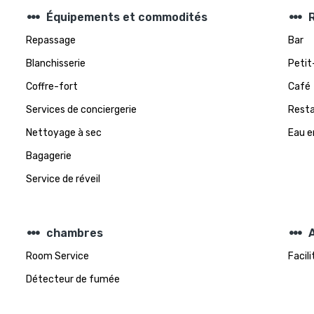
steppers
steppers
Équipements et commodités
Repassage
Bar
Blanchisserie
Petit
Coffre-fort
Café
Services de conciergerie
Rest
Nettoyage à sec
Eau e
Bagagerie
Service de réveil
steppers
steppers
chambres
A
Room Service
Facil
Détecteur de fumée