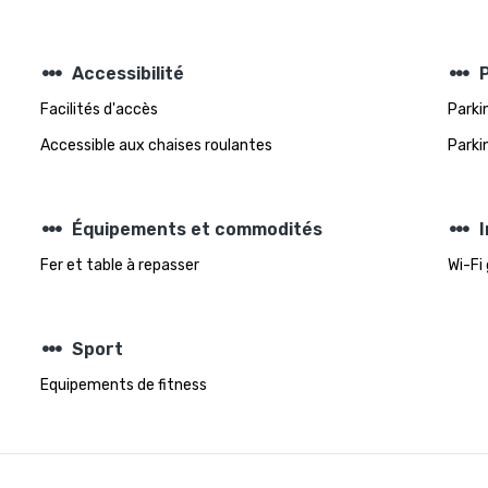
steppers
steppers
Accessibilité
Facilités d'accès
Parki
Accessible aux chaises roulantes
Parki
steppers
steppers
Équipements et commodités
Fer et table à repasser
Wi-Fi
steppers
Sport
Equipements de fitness