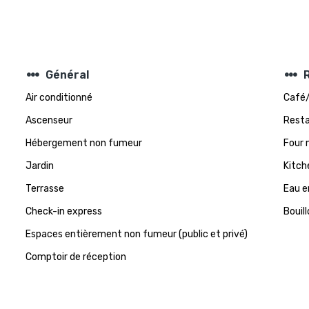
steppers
steppers
Général
Air conditionné
Café/
Ascenseur
Rest
Hébergement non fumeur
Four 
Jardin
Kitch
Terrasse
Eau e
Check-in express
Bouill
Espaces entièrement non fumeur (public et privé)
Comptoir de réception