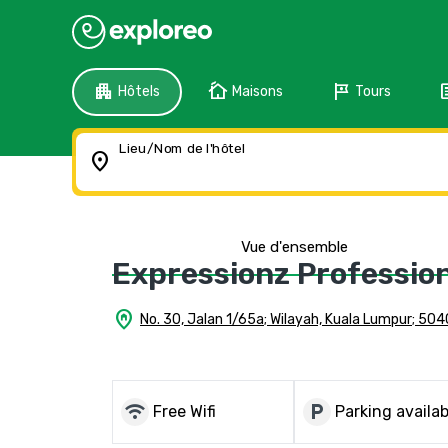
apartment
cottage
tour
f
Hôtels
Maisons
Tours
Lieu/Nom de l'hôtel
location_on
Vue d'ensemble
Expressionz Profession
home_pin
No. 30, Jalan 1/65a; Wilayah, Kuala Lumpur; 50
wifi
local_parking
Free Wifi
Parking availab