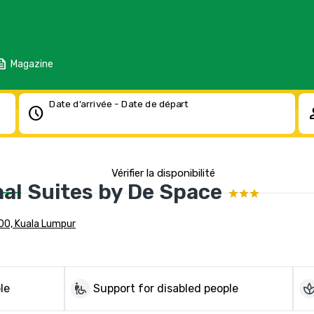
eed
Magazine
Date d'arrivée - Date de départ
schedule
pe
Vérifier la disponibilité
al Suites by De Space
400, Kuala Lumpur
wheelchair_pickup
sp
le
Support for disabled people