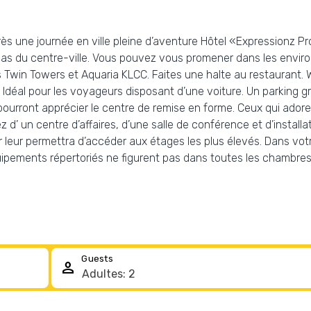
près une journée en ville pleine d’aventure Hôtel «Expressionz P
as du centre-ville. Vous pouvez vous promener dans les environs
win Towers et Aquaria KLCC. Faites une halte au restaurant. Wi
déal pour les voyageurs disposant d’une voiture. Un parking gra
pourront apprécier le centre de remise en forme. Ceux qui adoren
ez d’ un centre d’affaires, d’une salle de conférence et d’insta
r leur permettra d’accéder aux étages les plus élevés. Dans v
quipements répertoriés ne figurent pas dans toutes les chambres
Guests
person