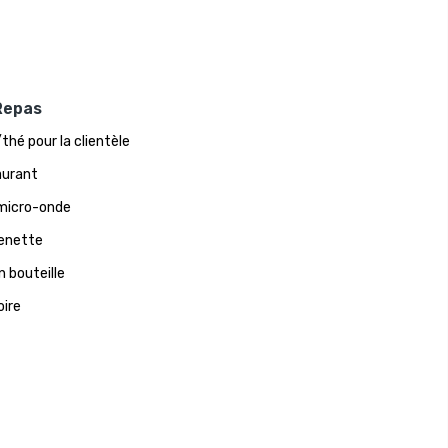
Repas
thé pour la clientèle
aurant
micro-onde
enette
n bouteille
oire