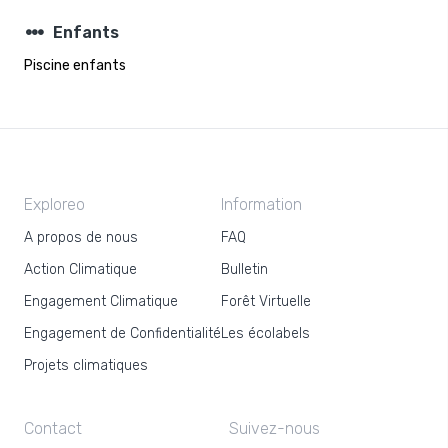
steppers
Enfants
Piscine enfants
Exploreo
Information
A propos de nous
FAQ
Action Climatique
Bulletin
Engagement Climatique
Forêt Virtuelle
Engagement de Confidentialité
Les écolabels
Projets climatiques
Contact
Suivez-nous