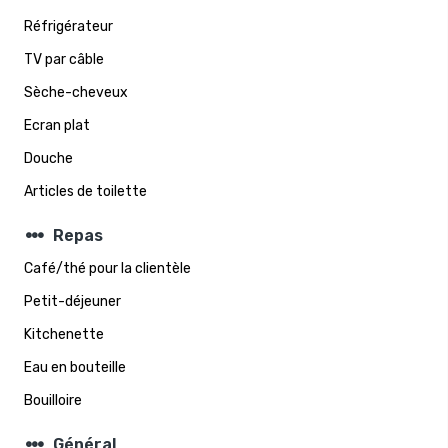
Réfrigérateur
TV par câble
Sèche-cheveux
Ecran plat
Douche
Articles de toilette
steppers
Repas
Café/thé pour la clientèle
Petit-déjeuner
Kitchenette
Eau en bouteille
Bouilloire
steppers
Général