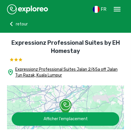
menu
FR
chevron_left
retour
Expressionz Professional Suites by EH
Homestay
Expressionz Professional Suites Jalan 2/65a off Jalan
home_pin
Tun Razak, Kuala Lumpur
Afficher l'emplacement