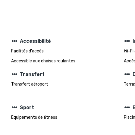
steppers
steppers
Accessibilité
Facilités d'accès
Wi-Fi
Accessible aux chaises roulantes
Accès
steppers
steppers
Transfert
D
Transfert aéroport
Terra
steppers
steppers
Sport
Equipements de fitness
Pisci