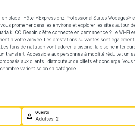
s en place ! Hôtel «Expressionz Professional Suites Wodages» es
ous promener dans les environs et explorer les sites autour de l
aria KLCC. Besoin d’être connecté en permanence ? Le Wi-Fi es
ent à votre arrivée. Les prestations suivantes sont également 
Les fans de natation vont adorer la piscine, la piscine intérieur
 un transfert. Accessible aux personnes à mobilité réduite : un
l proposés aux clients : distributeur de billets et concierge. V
chambre varient selon sa catégorie.
Guests
person