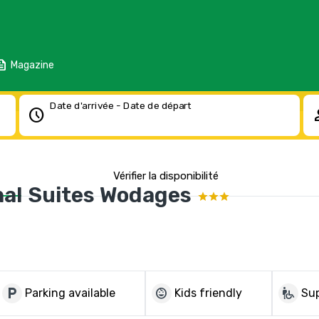
eed
Magazine
Date d'arrivée - Date de départ
schedule
pe
Vérifier la disponibilité
nal Suites Wodages
local_parking
child_care
wheelchair_pickup
Parking available
Kids friendly
Sup