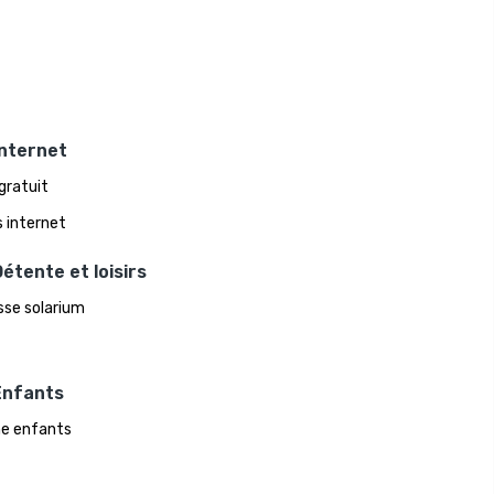
Internet
 gratuit
 internet
étente et loisirs
sse solarium
Enfants
ne enfants