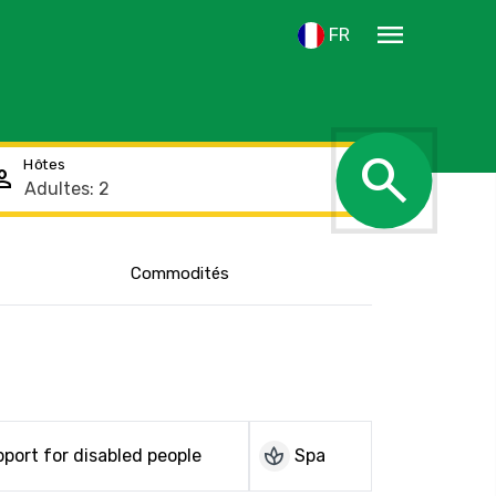
menu
FR
search
Hôtes
rson
Afficher
Commodités
l'emplacement
spa
port for disabled people
Spa