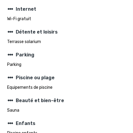
steppers
Internet
Wi-Fi gratuit
steppers
Détente et loisirs
Terrasse solarium
steppers
Parking
Parking
steppers
Piscine ou plage
Equipements de piscine
steppers
Beauté et bien-être
Sauna
steppers
Enfants