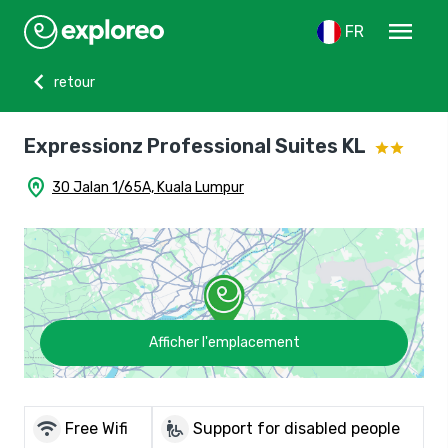
menu
FR
chevron_left
retour
Expressionz Professional Suites KL
home_pin
30 Jalan 1/65A, Kuala Lumpur
Afficher l'emplacement
wifi
wheelchair_pickup
Free Wifi
Support for disabled people