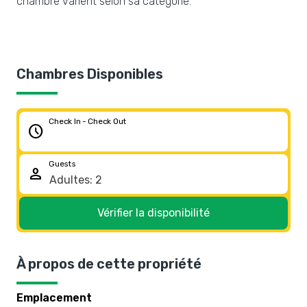
chambre varient selon sa catégorie.
Chambres Disponibles
Check In - Check Out
schedule
Guests
person
Vérifier la disponibilité
À propos de cette propriété
Emplacement