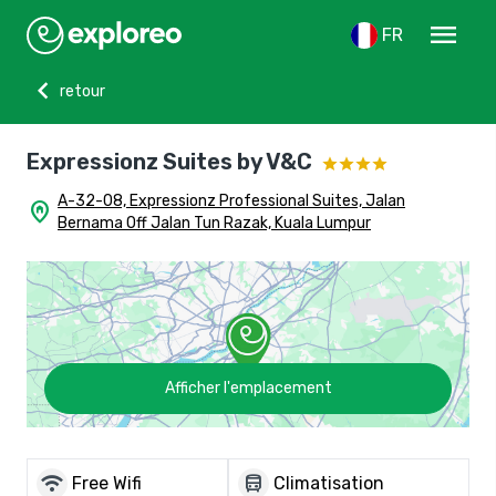
menu
FR
chevron_left
retour
Expressionz Suites by V&C
A-32-08, Expressionz Professional Suites, Jalan
home_pin
Bernama Off Jalan Tun Razak, Kuala Lumpur
Afficher l'emplacement
wifi
directions_bus
Free Wifi
Climatisation