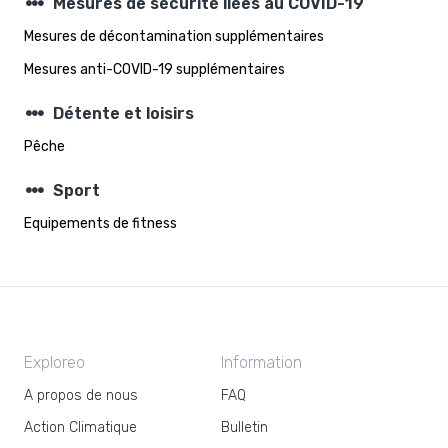
steppers
Mesures de sécurité liées au COVID-19
Mesures de décontamination supplémentaires
Mesures anti-COVID-19 supplémentaires
steppers
Détente et loisirs
Pêche
steppers
Sport
Equipements de fitness
Exploreo
Information
A propos de nous
FAQ
Action Climatique
Bulletin