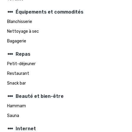
steppers
Équipements et commodités
Blanchisserie
Nettoyage à sec
Bagagerie
steppers
Repas
Petit-déjeuner
Restaurant
Snack bar
steppers
Beauté et bien-être
Hammam
Sauna
steppers
Internet