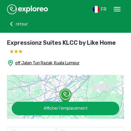
menu
FR
chevron_left
retour
Expressionz Suites KLCC by Like Home
home_pin
off Jalan Tun Razak, Kuala Lumpur
Afficher l'emplacement