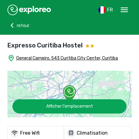
menu
FR
chevron_left
retour
Expresso Curitiba Hostel
home_pin
General Carneiro. 543 Curitiba City Center, Curitiba
Afficher l'emplacement
wifi
directions_bus
Free Wifi
Climatisation