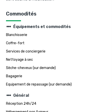
Commodités
steppers
Équipements et commodités
Blanchisserie
Coffre-fort
Services de conciergerie
Nettoyage à sec
Sèche-cheveux (sur demande)
Bagagerie
Equipement de repassage (sur demande)
steppers
Général
Réception 24h/24
Hébergement non fumeur