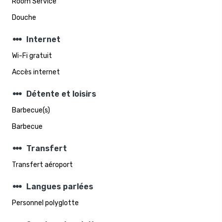
Room Service
Douche
steppers
Internet
Wi-Fi gratuit
Accès internet
steppers
Détente et loisirs
Barbecue(s)
Barbecue
steppers
Transfert
Transfert aéroport
steppers
Langues parlées
Personnel polyglotte