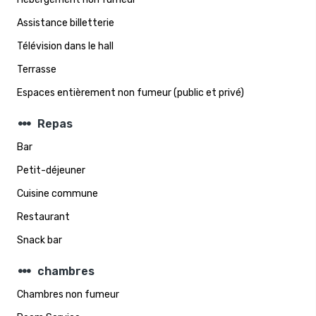
Assistance billetterie
Télévision dans le hall
Terrasse
Espaces entièrement non fumeur (public et privé)
steppers
Repas
Bar
Petit-déjeuner
Cuisine commune
Restaurant
Snack bar
steppers
chambres
Chambres non fumeur