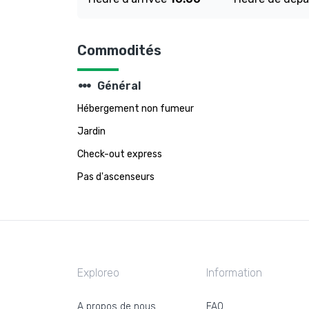
Commodités
steppers
Général
Hébergement non fumeur
Jardin
Check-out express
Pas d'ascenseurs
Exploreo
Information
A propos de nous
FAQ