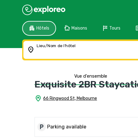
apartment
cottage
tour
f
Hôtels
Maisons
Tours
Lieu/Nom de l'hôtel
location_on
Vue d'ensemble
Exquisite 2BR Staycat
home_pin
66 Ringwood St, Melbourne
local_parking
Parking available