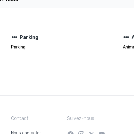
steppers
steppers
Parking
Parking
Anima
Contact
Suivez-nous
Nous contacter