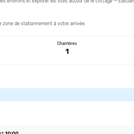
s environs et explorer les sites autour de le cottage — Eastlan
e zone de stationnement à votre arrivée.
Chambres
1
art
10:00