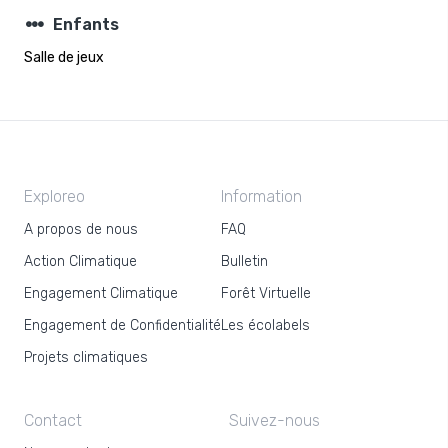
steppers
Enfants
Salle de jeux
Exploreo
Information
A propos de nous
FAQ
Action Climatique
Bulletin
Engagement Climatique
Forêt Virtuelle
Engagement de Confidentialité
Les écolabels
Projets climatiques
Contact
Suivez-nous