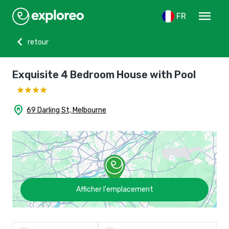
menu
FR
chevron_left
retour
Exquisite 4 Bedroom House with Pool
home_pin
69 Darling St, Melbourne
Afficher l'emplacement