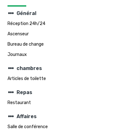
steppers
Général
Réception 24h/24
Ascenseur
Bureau de change
Journaux
steppers
chambres
Articles de toilette
steppers
Repas
Restaurant
steppers
Affaires
Salle de conférence