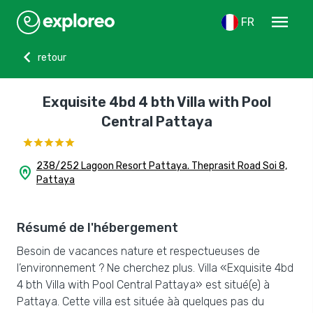
menu
FR
chevron_left
retour
Exquisite 4bd 4 bth Villa with Pool
Central Pattaya
238/252 Lagoon Resort Pattaya. Theprasit Road Soi 8,
home_pin
Pattaya
Résumé de l'hébergement
Besoin de vacances nature et respectueuses de
l’environnement ? Ne cherchez plus. Villa «Exquisite 4bd
4 bth Villa with Pool Central Pattaya» est situé(e) à
Pattaya. Cette villa est située àà quelques pas du