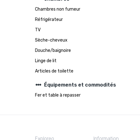
Chambres non fumeur
Réfrigérateur
TV
Sèche-cheveux
Douche/baignoire
Linge de lit
Articles de toilette
steppers
Équipements et commodités
Fer et table à repasser
Exploreo
Information