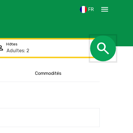
menu
FR
search
Hôtes
rson
Commodités