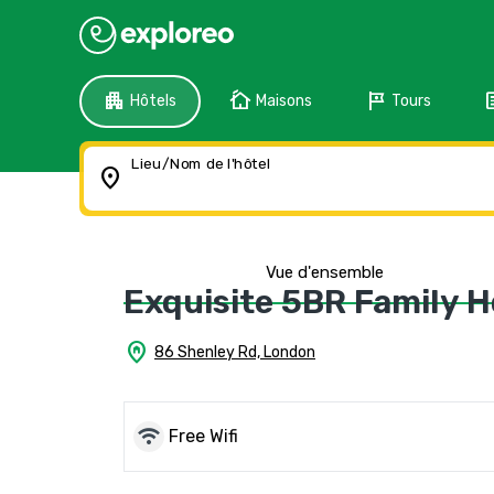
apartment
cottage
tour
f
Hôtels
Maisons
Tours
Lieu/Nom de l'hôtel
location_on
Vue d'ensemble
Exquisite 5BR Family 
home_pin
86 Shenley Rd, London
wifi
Free Wifi