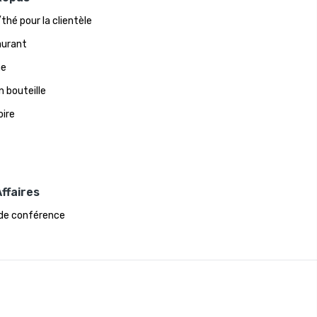
thé pour la clientèle
aurant
ne
n bouteille
oire
ffaires
 de conférence