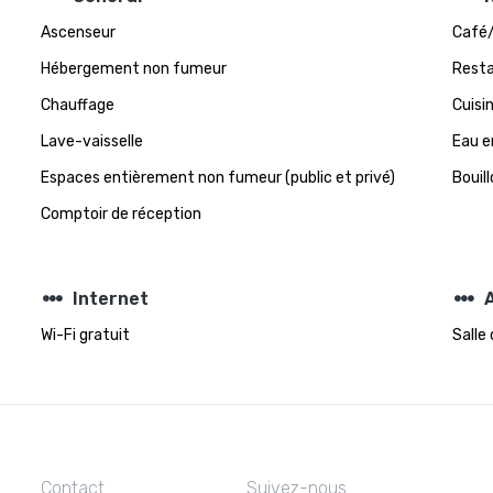
Ascenseur
Café/
Hébergement non fumeur
Rest
Chauffage
Cuisi
Lave-vaisselle
Eau e
Espaces entièrement non fumeur (public et privé)
Bouill
Comptoir de réception
steppers
steppers
Internet
A
Wi-Fi gratuit
Salle
Contact
Suivez-nous