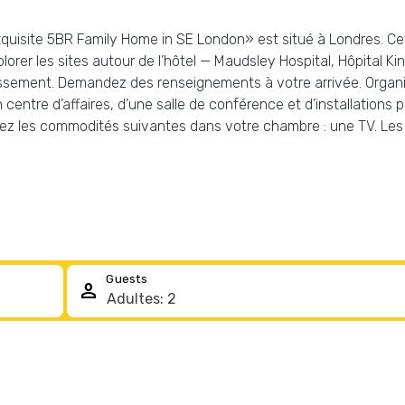
Exquisite 5BR Family Home in SE London» est situé à Londres. Cet
er les sites autour de l’hôtel — Maudsley Hospital, Hôpital King
ablissement. Demandez des renseignements à votre arrivée. Orga
n centre d’affaires, d’une salle de conférence et d’installations
erez les commodités suivantes dans votre chambre : une TV. Le
Guests
person