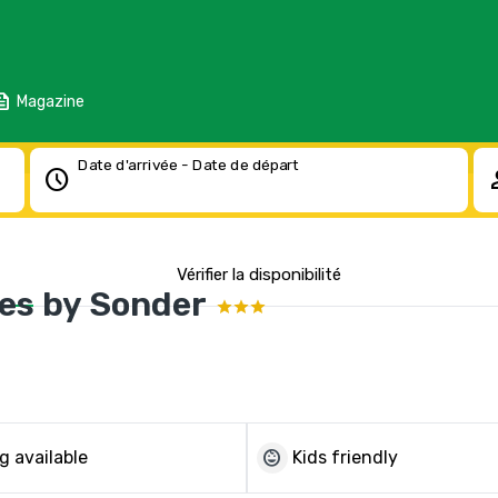
eed
Magazine
Date d'arrivée - Date de départ
schedule
pe
Vérifier la disponibilité
tes by Sonder
child_care
g available
Kids friendly