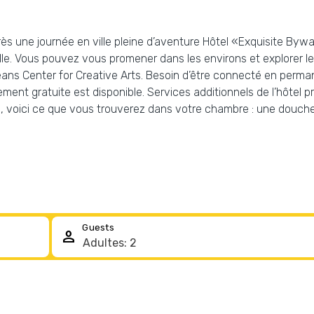
près une journée en ville pleine d’aventure Hôtel «Exquisite Byw
lle. Vous pouvez vous promener dans les environs et explorer les 
ans Center for Creative Arts. Besoin d’être connecté en perman
ent gratuite est disponible. Services additionnels de l’hôtel pr
e, voici ce que vous trouverez dans votre chambre : une douch
Guests
person