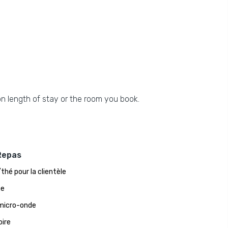
n length of stay or the room you book.
Repas
thé pour la clientèle
ne
micro-onde
oire