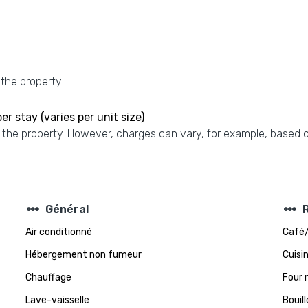
 the property:
 stay (varies per unit size)
 the property. However, charges can vary, for example, based o
steppers
steppers
Général
Air conditionné
Café/
Hébergement non fumeur
Cuisi
Chauffage
Four 
Lave-vaisselle
Bouill