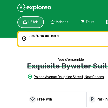
apartment
cottage
tour
f
Hôtels
Maisons
Tours
Lieu/Nom de l'hôtel
location_on
Vue d'ensemble
Exquisite Bywater Sui
home_pin
Poland Avenue Dauphine Street, New Orleans
wifi
local_parking
Free Wifi
Parkin