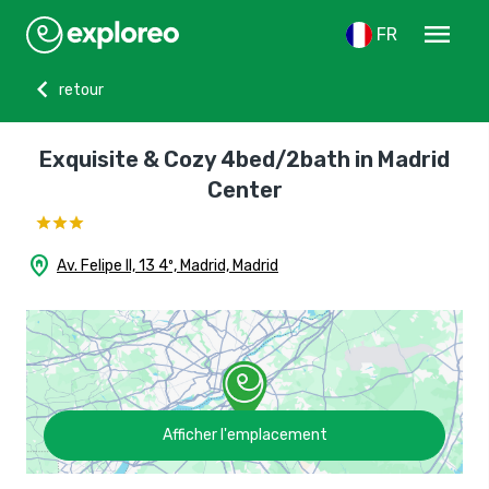
menu
FR
chevron_left
retour
Exquisite & Cozy 4bed/2bath in Madrid
Center
home_pin
Av. Felipe II, 13 4º, Madrid, Madrid
Afficher l'emplacement