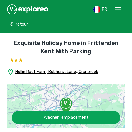
menu
FR
chevron_left
retour
Exquisite Holiday Home in Frittenden
Kent With Parking
home_pin
Hollin Root Farm, Bubhurst Lane,, Cranbrook
Afficher l'emplacement