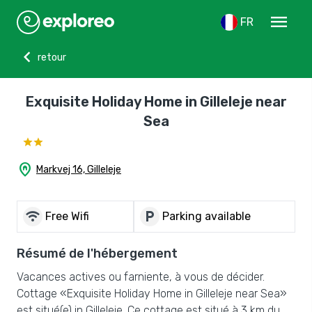
menu
FR
chevron_left
retour
Exquisite Holiday Home in Gilleleje near
Sea
home_pin
Markvej 16, Gilleleje
wifi
local_parking
Free Wifi
Parking available
Résumé de l'hébergement
Vacances actives ou farniente, à vous de décider.
Cottage «Exquisite Holiday Home in Gilleleje near Sea»
est situé(e) in Gilleleje. Ce cottage est situé à 3 km du