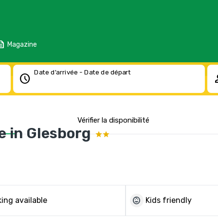
eed
Magazine
Date d'arrivée - Date de départ
schedule
pe
Vérifier la disponibilité
e in Glesborg
child_care
ing available
Kids friendly