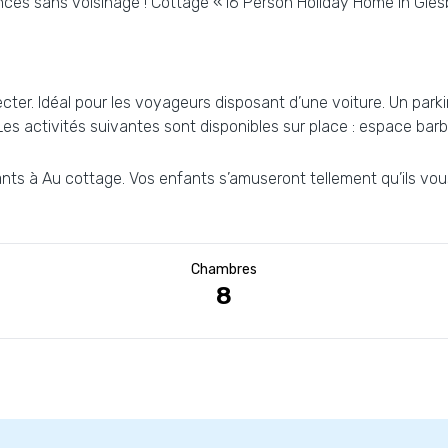
ances sans voisinage ! Cottage «16 Person Holiday Home in Glesb
ter. Idéal pour les voyageurs disposant d’une voiture. Un parkin
Les activités suivantes sont disponibles sur place : espace bar
fants à Au cottage. Vos enfants s’amuseront tellement qu’ils vo
Chambres
8