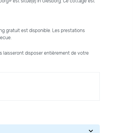
org» est situé(e) in Glesborg. Ce cottage est
g gratuit est disponible. Les prestations
becue.
us laisseront disposer entièrement de votre