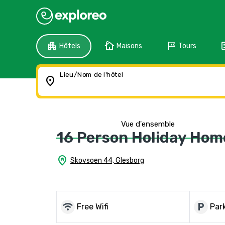
apartment
cottage
tour
f
Hôtels
Maisons
Tours
Lieu/Nom de l'hôtel
location_on
Vue d'ensemble
16 Person Holiday Hom
home_pin
Skovsoen 44, Glesborg
wifi
local_parking
Free Wifi
Park