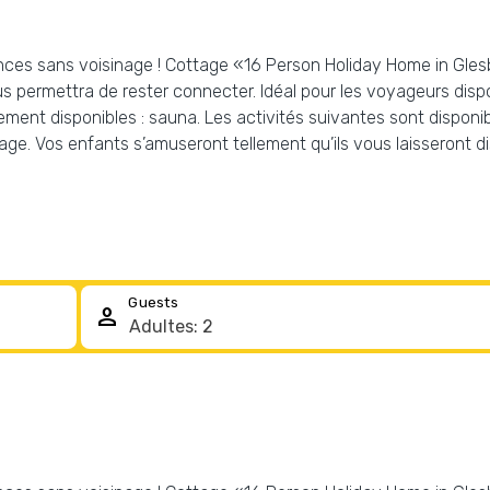
ances sans voisinage ! Cottage «16 Person Holiday Home in Glesb
ous permettra de rester connecter. Idéal pour les voyageurs disp
ement disponibles : sauna. Les activités suivantes sont disponi
tage. Vos enfants s’amuseront tellement qu’ils vous laisseront d
Guests
person