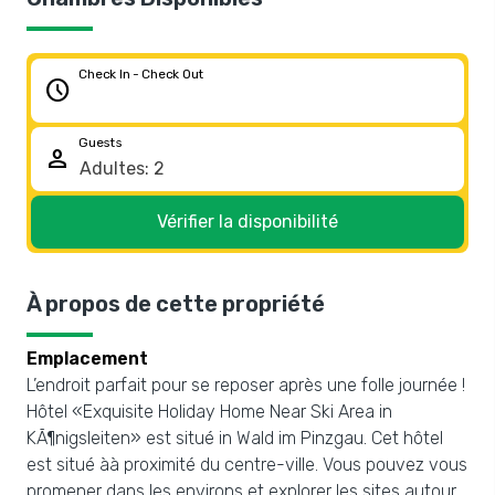
Check In - Check Out
schedule
Guests
person
Vérifier la disponibilité
À propos de cette propriété
Emplacement
L’endroit parfait pour se reposer après une folle journée !
Hôtel «Exquisite Holiday Home Near Ski Area in
KÃ¶nigsleiten» est situé in Wald im Pinzgau. Cet hôtel
est situé àà proximité du centre-ville. Vous pouvez vous
promener dans les environs et explorer les sites autour