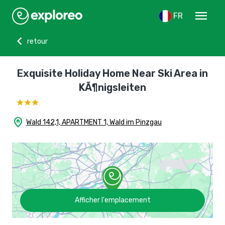
menu
FR
chevron_left
retour
Exquisite Holiday Home Near Ski Area in
KÃ¶nigsleiten
home_pin
Wald 142,1, APARTMENT 1, Wald im Pinzgau
Afficher l'emplacement