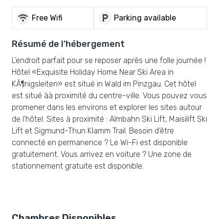
wifi
local_parking
Free Wifi
Parking available
Résumé de l'hébergement
L’endroit parfait pour se reposer après une folle journée !
Hôtel «Exquisite Holiday Home Near Ski Area in
KÃ¶nigsleiten» est situé in Wald im Pinzgau. Cet hôtel
est situé àà proximité du centre-ville. Vous pouvez vous
promener dans les environs et explorer les sites autour
de l’hôtel. Sites à proximité : Almbahn Ski Lift, Maisilift Ski
Lift et Sigmund-Thun Klamm Trail. Besoin d’être
connecté en permanence ? Le Wi-Fi est disponible
gratuitement. Vous arrivez en voiture ? Une zone de
stationnement gratuite est disponible.
Chambres Disponibles