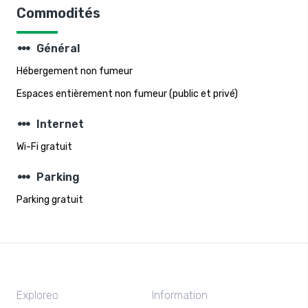
Commodités
steppers
Général
Hébergement non fumeur
Espaces entièrement non fumeur (public et privé)
steppers
Internet
Wi-Fi gratuit
steppers
Parking
Parking gratuit
Exploreo
Information