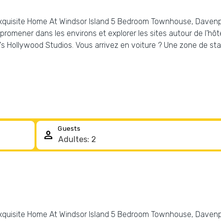
«Exquisite Home At Windsor Island 5 Bedroom Townhouse, Davenpo
romener dans les environs et explorer les sites autour de l’hôtel
 Hollywood Studios. Vous arrivez en voiture ? Une zone de sta
Guests
person
«Exquisite Home At Windsor Island 5 Bedroom Townhouse, Davenpo