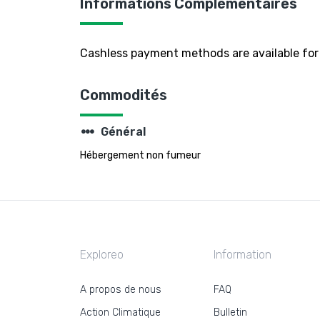
Informations Complémentaires
Cashless payment methods are available for 
Commodités
steppers
Général
Hébergement non fumeur
Exploreo
Information
A propos de nous
FAQ
Action Climatique
Bulletin