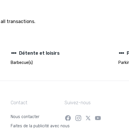
all transactions.
steppers
steppers
Détente et loisirs
Barbecue(s)
Parki
Contact
Suivez-nous
Nous contacter
Faites de la publicité avec nous