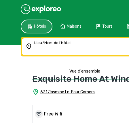
apartment
cottage
tour
f
Hôtels
Maisons
Tours
Lieu/Nom de l'hôtel
location_on
Vue d'ensemble
Exquisite Home At Win
home_pin
631 Jasmine Ln, Four Corners
wifi
Free Wifi