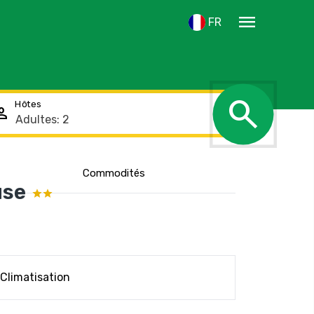
menu
FR
search
Hôtes
rson
Commodités
use
Climatisation