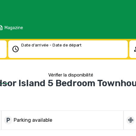
eed
Magazine
Date d'arrivée - Date de départ
schedule
pe
Vérifier la disponibilité
dsor Island 5 Bedroom Townho
local_parking
mode_fan
Parking available