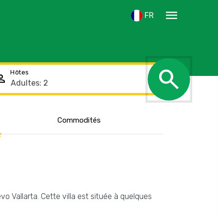
menu
FR
search
Hôtes
rson
Commodités
o Vallarta. Cette villa est située à quelques