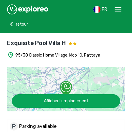
menu
FR
chevron_left
retour
Exquisite Pool Villa H
home_pin
95/38 Classic Home Village, Moo 10, Pattaya
Afficher l'emplacement
local_parking
Parking available