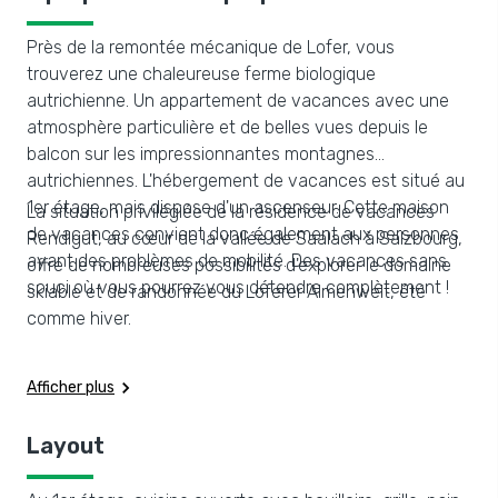
Près de la remontée mécanique de Lofer, vous
trouverez une chaleureuse ferme biologique
autrichienne. Un appartement de vacances avec une
atmosphère particulière et de belles vues depuis le
balcon sur les impressionnantes montagnes
autrichiennes. L'hébergement de vacances est situé au
1er étage, mais dispose d'un ascenseur. Cette maison
La situation privilégiée de la résidence de vacances
de vacances convient donc également aux personnes
Rendlgut, au cœur de la vallée de Saalach à Salzbourg,
ayant des problèmes de mobilité. Des vacances sans
offre de nombreuses possibilités d'explorer le domaine
souci où vous pourrez vous détendre complètement !
skiable et de randonnée du Loferer Almenwelt, été
comme hiver.
Afficher plus
Layout