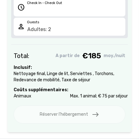
Check In - Check Out
schedule
Guests
person
€185
Total:
A partir de
moy./nuit
Inclusif:
Nettoyage final
,
Linge de lit
,
Serviettes
,
Torchons
,
Redevance de mobilité
,
Taxe de séjour
Coûts supplémentaires:
Animaux
Max. 1 animal; € 75 par séjour
east
Réserver l'hébergement