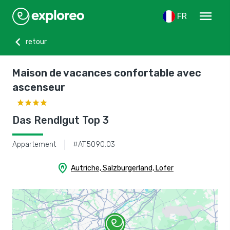
menu
FR
chevron_left
retour
Maison de vacances confortable avec
ascenseur
Das Rendlgut Top 3
Appartement
#AT.5090.03
home_pin
Autriche, Salzburgerland, Lofer