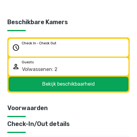
Beschikbare Kamers
Check In - Check Out
schedule
Guests
person
Bekijk beschikbaarheid
Voorwaarden
Check-In/Out details