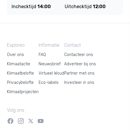
Inchecktijd
14:00
Uitchecktijd
12:00
Exploreo
Informatie
Contact
Over ons
FAQ
Contacteer ons
Klimaatactie
Nieuwsbrief
Adverteer bij ons
Klimaatbelofte
Virtueel Woud
Partner met ons
Privacybelofte
Eco-labels
Investeer in ons
Klimaatprojecten
Volg ons