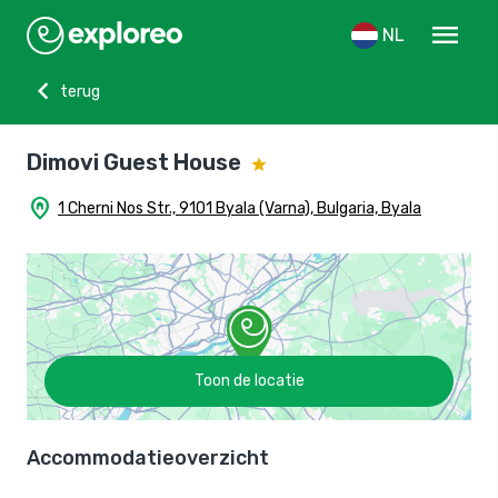
menu
NL
chevron_left
terug
Dimovi Guest House
home_pin
1 Cherni Nos Str., 9101 Byala (Varna), Bulgaria, Byala
Toon de locatie
Accommodatieoverzicht