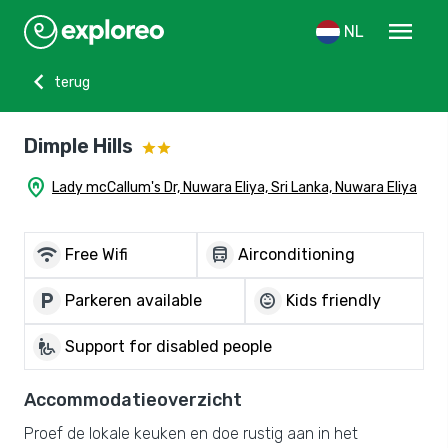
menu
NL
chevron_left
terug
Dimple Hills
home_pin
Lady mcCallum's Dr, Nuwara Eliya, Sri Lanka, Nuwara Eliya
wifi
directions_bus
Free Wifi
Airconditioning
local_parking
child_care
Parkeren available
Kids friendly
wheelchair_pickup
Support for disabled people
Accommodatieoverzicht
Proef de lokale keuken en doe rustig aan in het