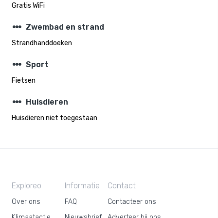
Gratis WiFi
steppers
Zwembad en strand
Strandhanddoeken
steppers
Sport
Fietsen
steppers
Huisdieren
Huisdieren niet toegestaan
Exploreo
Informatie
Contact
Over ons
FAQ
Contacteer ons
Klimaatactie
Nieuwsbrief
Adverteer bij ons