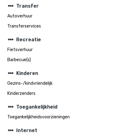
steppers
Transfer
Autoverhuur
Transferservices
steppers
Recreatie
Fietsverhuur
Barbecue(s)
steppers
Kinderen
Gezins-/kindvriendelijk
Kinderzenders
steppers
Toegankelijkheid
Toegankelijkheidsvoorzieningen
steppers
Internet