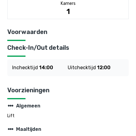
Kamers
1
Voorwaarden
Check-In/Out details
Inchecktijd
14:00
Uitchecktijd
12:00
Voorzieningen
steppers
Algemeen
Lift
steppers
Maaltijden