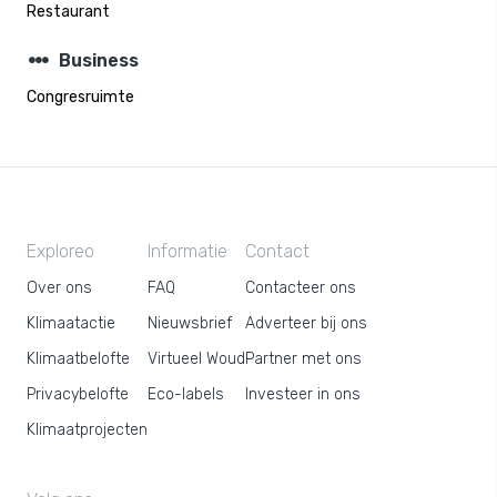
Restaurant
steppers
Business
Congresruimte
Exploreo
Informatie
Contact
Over ons
FAQ
Contacteer ons
Klimaatactie
Nieuwsbrief
Adverteer bij ons
Klimaatbelofte
Virtueel Woud
Partner met ons
Privacybelofte
Eco-labels
Investeer in ons
Klimaatprojecten