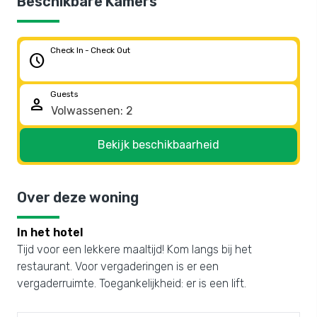
Beschikbare Kamers
Check In - Check Out
schedule
Guests
person
Bekijk beschikbaarheid
Over deze woning
In het hotel
Tijd voor een lekkere maaltijd! Kom langs bij het
restaurant. Voor vergaderingen is er een
vergaderruimte. Toegankelijkheid: er is een lift.