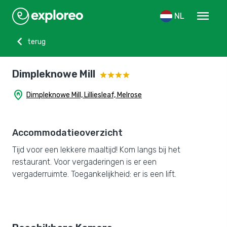
menu
NL
chevron_left
terug
Dimpleknowe Mill
home_pin
Dimpleknowe Mill, Lilliesleaf, Melrose
Accommodatieoverzicht
Tijd voor een lekkere maaltijd! Kom langs bij het
restaurant. Voor vergaderingen is er een
vergaderruimte. Toegankelijkheid: er is een lift.