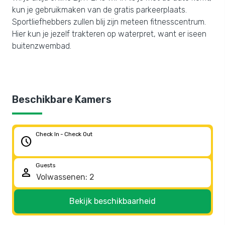
kun je gebruikmaken van de gratis parkeerplaats.
Sportliefhebbers zullen blij zijn meteen fitnesscentrum.
Hier kun je jezelf trakteren op waterpret, want er iseen
buitenzwembad.
Beschikbare Kamers
Check In - Check Out
schedule
Guests
person
Bekijk beschikbaarheid