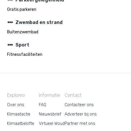
steppers
Gratis parkeren
steppers
Zwembad en strand
Buitenzwembad
steppers
Sport
Fitnessfaciliteiten
Exploreo
Informatie
Contact
Over ons
FAQ
Contacteer ons
Klimaatactie
Nieuwsbrief
Adverteer bij ons
Klimaatbelofte
Virtueel Woud
Partner met ons