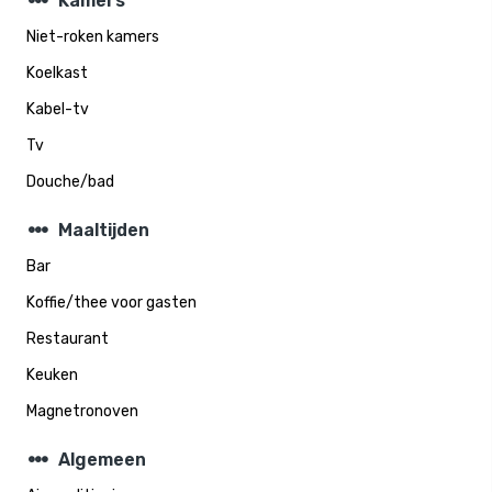
steppers
Kamers
Niet-roken kamers
Koelkast
Kabel-tv
Tv
Douche/bad
steppers
Maaltijden
Bar
Koffie/thee voor gasten
Restaurant
Keuken
Magnetronoven
steppers
Algemeen