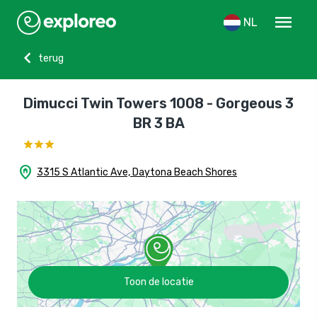
menu
NL
chevron_left
terug
Dimucci Twin Towers 1008 - Gorgeous 3
BR 3 BA
home_pin
3315 S Atlantic Ave, Daytona Beach Shores
Toon de locatie