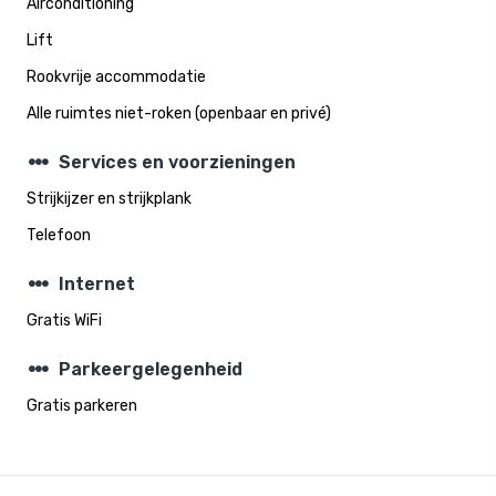
Airconditioning
Lift
Rookvrije accommodatie
Alle ruimtes niet-roken (openbaar en privé)
steppers
Services en voorzieningen
Strijkijzer en strijkplank
Telefoon
steppers
Internet
Gratis WiFi
steppers
Parkeergelegenheid
Gratis parkeren