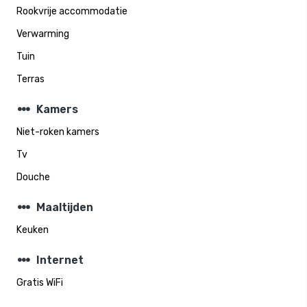
Rookvrije accommodatie
Verwarming
Tuin
Terras
steppers
Kamers
Niet-roken kamers
Tv
Douche
steppers
Maaltijden
Keuken
steppers
Internet
Gratis WiFi