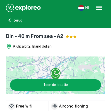
menu
NL
chevron_left
terug
Din - 40 m From sea - A2
home_pin
9. ulica br.2, Island Ugljan
Toon de locatie
wifi
mode_fan
Free Wifi
Airconditioning